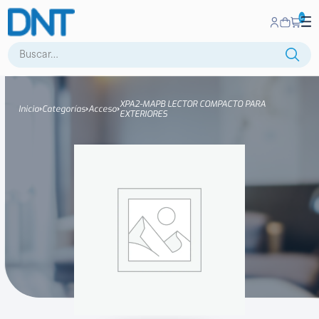
0
Buscar:
XPA2-MAPB LECTOR COMPACTO PARA
Inicio
Categorías
Acceso
EXTERIORES