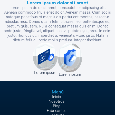
Lorem ipsum dolor sit amet
Lorem ipsum dolor sit amet, consectetuer adipiscing elit.
Aenean commodo ligula eget dolor. Aenean massa. Cum sociis
natoque penatibus et magnis dis parturient montes, nascetur
ridiculus mus. Donec quam felis, ultricies nec, pellentesque eu,
pretium quis, sem. Nulla consequat massa quis enim. Donec
pede justo, fringilla vel, aliquet nec, vulputate eget, arcu. In enim
justo, rhoncus ut, imperdiet a, venenatis vitae, justo. Nullam
dictum felis eu pede mollis pretium. Integer tincidunt.
Lorem ipsum
Lorem ipsum
Menú
Inicio
Nosotros
Blog
Fabricantes