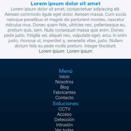
Lorem ipsum dolor sit amet
Lorem ipsum dolor sit amet, consectetuer adipiscing elit.
Aenean commodo ligula eget dolor. Aenean massa. Cum sociis
natoque penatibus et magnis dis parturient montes, nascetur
ridiculus mus. Donec quam felis, ultricies nec, pellentesque eu,
pretium quis, sem. Nulla consequat massa quis enim. Donec
pede justo, fringilla vel, aliquet nec, vulputate eget, arcu. In enim
justo, rhoncus ut, imperdiet a, venenatis vitae, justo. Nullam
dictum felis eu pede mollis pretium. Integer tincidunt.
Lorem ipsum
Lorem ipsum
Menú
Inicio
Nosotros
Blog
Fabricantes
Contacto
Soluciones
CCTV
Acceso
Detección
Intrusión
Ver todas