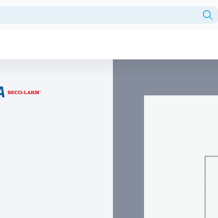
Fuentes centralizadas
HDD
A
Intercomunicador
Licencia
Monitor
Monitores
NVR
PTZ
Reles