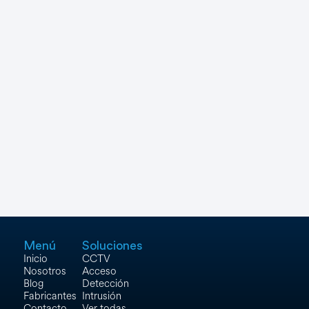
Networking
Ver Todos
Menú
Soluciones
Inicio
CCTV
Nosotros
Acceso
Blog
Detección
Fabricantes
Intrusión
Contacto
Ver todas