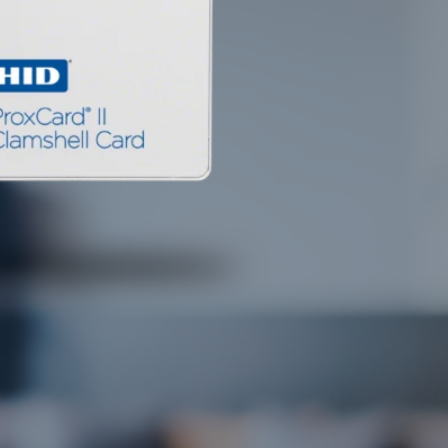
enatibus et magnis dis parturient montes, nascetur ridiculus
a vel, aliquet nec, vulputate eget, arcu. In enim justo, rhoncus
teger tincidunt.