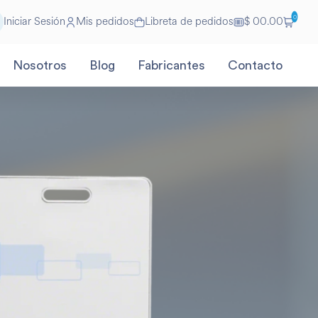
0
Iniciar Sesión
Mis pedidos
Libreta de pedidos
$ 00.00
Nosotros
Blog
Fabricantes
Contacto