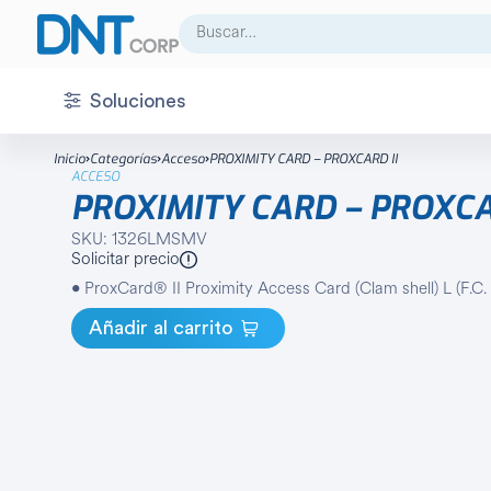
Buscar:
Soluciones
CCTV
Accesorio
Inicio
Categorías
Acceso
PROXIMITY CARD – PROXCARD II
ACCESO
Acceso
Almacenamiento
PROXIMITY CARD – PROXCA
Audio
Cámara análoga
SKU: 1326LMSMV
Solicitar precio
Centro de control
Cámara IP
• ProxCard® II Proximity Access Card (Clam shell) L (F.C. 
Detección
Cámara térmica
Añadir al carrito
Energía
Decoder
Infraestructura
Domo
Integración
DVR
Intrusión
Fuente de poder