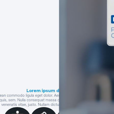
Ver todo
Lorem ipsum dolor sit amet
enean commodo ligula eget dolor. Aenean massa. Cum sociis natoque p
quis, sem. Nulla consequat massa quis enim. Donec pede justo, fringill
, venenatis vitae, justo. Nullam dictum felis eu pede mollis pretium. In