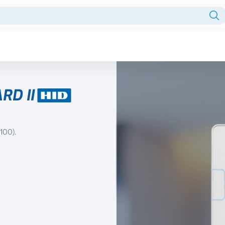
Fuentes centralizadas
HDD
RD II
Intercomunicador
Licencia
100).
Monitor
Monitores
NVR
PTZ
Reles