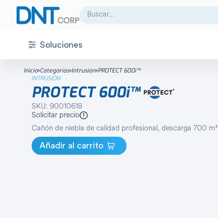
Buscar:
Soluciones
CCTV
Accesorio
Inicio
Categorías
Intrusión
PROTECT 600i™
INTRUSIÓN
Acceso
Almacenamiento
PROTECT 600i™
Audio
Cámara análoga
SKU: 90010618
Solicitar precio
Centro de control
Cámara IP
Cañón de niebla de calidad profesional, descarga 700 m³
Detección
Cámara térmica
Añadir al carrito
Energía
Decoder
Infraestructura
Domo
Integración
DVR
Intrusión
Fuente de poder