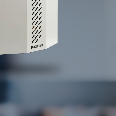
enatibus et magnis dis parturient montes, nascetur ridiculus
a vel, aliquet nec, vulputate eget, arcu. In enim justo, rhoncus
teger tincidunt.