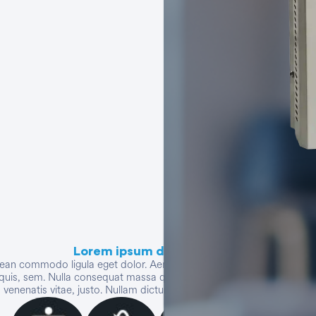
Ver todo
Lorem ipsum dolor sit amet
enean commodo ligula eget dolor. Aenean massa. Cum sociis natoque p
quis, sem. Nulla consequat massa quis enim. Donec pede justo, fringill
, venenatis vitae, justo. Nullam dictum felis eu pede mollis pretium. In