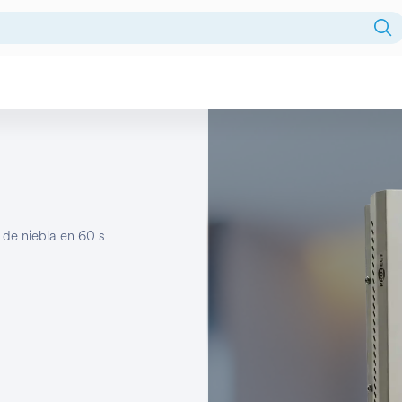
Fuentes centralizadas
HDD
Intercomunicador
Licencia
 de niebla en 60 s
Monitor
Monitores
NVR
PTZ
Reles