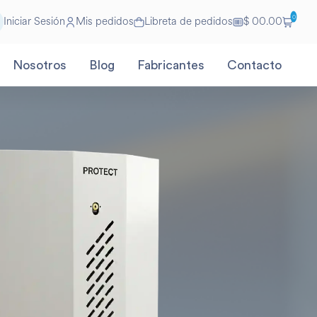
0
Iniciar Sesión
Mis pedidos
Libreta de pedidos
$ 00.00
Nosotros
Blog
Fabricantes
Contacto