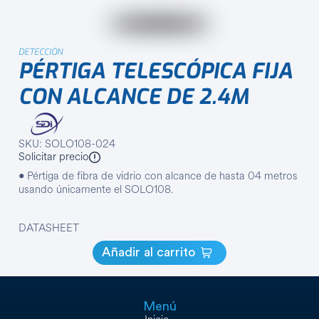
DETECCIÓN
PÉRTIGA TELESCÓPICA FIJA
CON ALCANCE DE 2.4M
SKU: SOLO108-024
Solicitar precio
• Pértiga de fibra de vidrio con alcance de hasta 04 metros
usando únicamente el SOLO108.
DATASHEET
Añadir al carrito
Menú