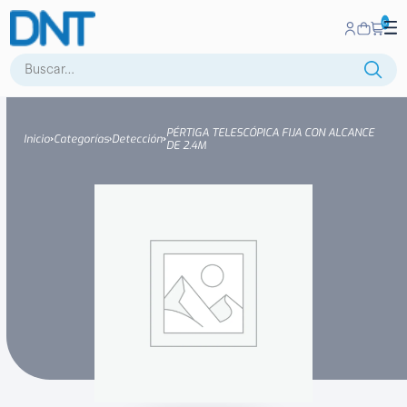
0
Buscar:
PÉRTIGA TELESCÓPICA FIJA CON ALCANCE
Inicio
Categorías
Detección
DE 2.4M