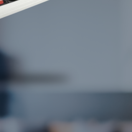
enatibus et magnis dis parturient montes, nascetur ridiculus
a vel, aliquet nec, vulputate eget, arcu. In enim justo, rhoncus
teger tincidunt.