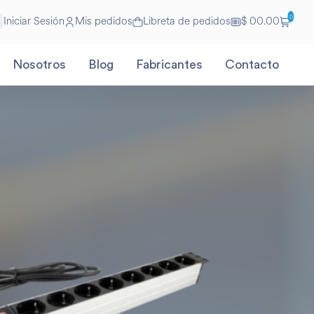
0
Iniciar Sesión
Mis pedidos
Libreta de pedidos
$ 00.00
Nosotros
Blog
Fabricantes
Contacto