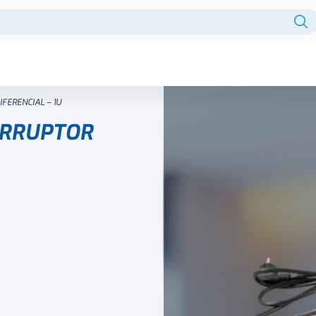
Fuentes centralizadas
FERENCIAL – 1U
HDD
ERRUPTOR
Intercomunicador
Licencia
Monitor
Monitores
NVR
PTZ
Reles