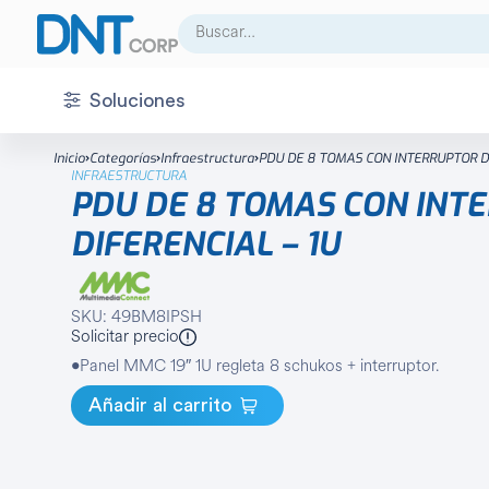
Buscar:
Soluciones
CCTV
Accesorio
Inicio
Categorías
Infraestructura
PDU DE 8 TOMAS CON INTERRUPTOR DI
INFRAESTRUCTURA
Acceso
Almacenamiento
PDU DE 8 TOMAS CON INT
Audio
Cámara análoga
DIFERENCIAL – 1U
Centro de control
Cámara IP
Detección
Cámara térmica
SKU: 49BM8IPSH
Solicitar precio
Energía
Decoder
•Panel MMC 19″ 1U regleta 8 schukos + interruptor.
Infraestructura
Domo
Añadir al carrito
Integración
DVR
Intrusión
Fuente de poder