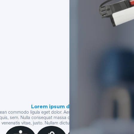
Ver todo
Lorem ipsum dolor sit amet
enean commodo ligula eget dolor. Aenean massa. Cum sociis natoque p
quis, sem. Nulla consequat massa quis enim. Donec pede justo, fringill
, venenatis vitae, justo. Nullam dictum felis eu pede mollis pretium. In