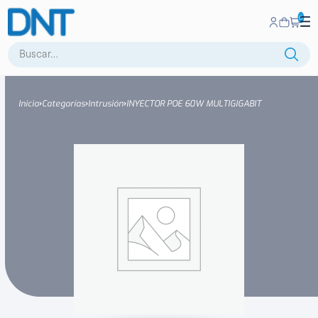
0
Buscar:
Inicio
Categorías
Intrusión
INYECTOR POE 60W MULTIGIGABIT