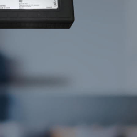
enatibus et magnis dis parturient montes, nascetur ridiculus
a vel, aliquet nec, vulputate eget, arcu. In enim justo, rhoncus
teger tincidunt.