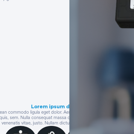
Ver todo
Lorem ipsum dolor sit amet
enean commodo ligula eget dolor. Aenean massa. Cum sociis natoque p
quis, sem. Nulla consequat massa quis enim. Donec pede justo, fringill
, venenatis vitae, justo. Nullam dictum felis eu pede mollis pretium. In