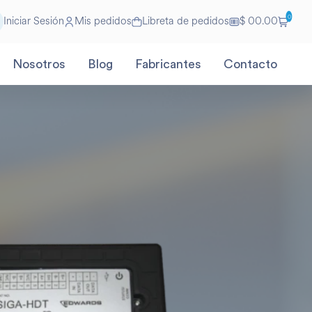
0
Iniciar Sesión
Mis pedidos
Libreta de pedidos
$ 00.00
Nosotros
Blog
Fabricantes
Contacto