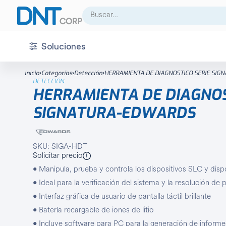
Buscar:
Soluciones
CCTV
Accesorio
Inicio
Categorías
Detección
HERRAMIENTA DE DIAGNOSTICO SERIE SI
DETECCIÓN
Acceso
Almacenamiento
HERRAMIENTA DE DIAGNOS
Audio
Cámara análoga
SIGNATURA-EDWARDS
Centro de control
Cámara IP
Detección
Cámara térmica
SKU: SIGA-HDT
Solicitar precio
Energía
Decoder
• Manipula, prueba y controla los dispositivos SLC y disp
Infraestructura
Domo
• Ideal para la verificación del sistema y la resolución de
• Interfaz gráfica de usuario de pantalla táctil brillante
Integración
DVR
• Batería recargable de iones de litio
Intrusión
Fuente de poder
• Incluye software para PC para la generación de informe