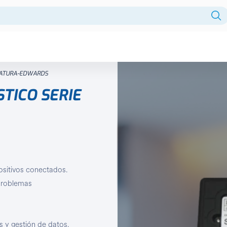
Fuentes centralizadas
GNATURA-EDWARDS
HDD
TICO SERIE
Intercomunicador
Licencia
Monitor
Monitores
ositivos conectados.
NVR
 problemas
PTZ
Reles
s y gestión de datos.