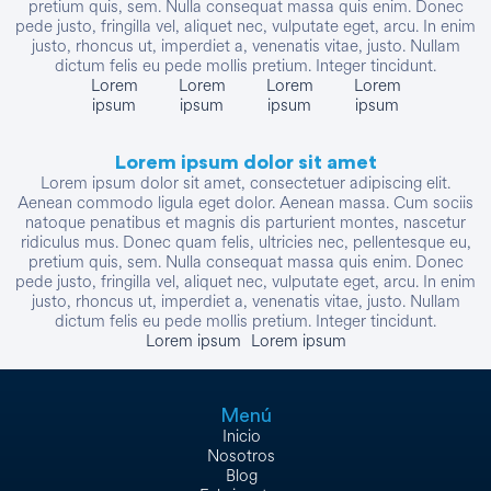
pretium quis, sem. Nulla consequat massa quis enim. Donec
pede justo, fringilla vel, aliquet nec, vulputate eget, arcu. In enim
justo, rhoncus ut, imperdiet a, venenatis vitae, justo. Nullam
dictum felis eu pede mollis pretium. Integer tincidunt.
Lorem
Lorem
Lorem
Lorem
ipsum
ipsum
ipsum
ipsum
Lorem ipsum dolor sit amet
Lorem ipsum dolor sit amet, consectetuer adipiscing elit.
Aenean commodo ligula eget dolor. Aenean massa. Cum sociis
natoque penatibus et magnis dis parturient montes, nascetur
ridiculus mus. Donec quam felis, ultricies nec, pellentesque eu,
pretium quis, sem. Nulla consequat massa quis enim. Donec
pede justo, fringilla vel, aliquet nec, vulputate eget, arcu. In enim
justo, rhoncus ut, imperdiet a, venenatis vitae, justo. Nullam
dictum felis eu pede mollis pretium. Integer tincidunt.
Lorem ipsum
Lorem ipsum
Menú
Inicio
Nosotros
Blog