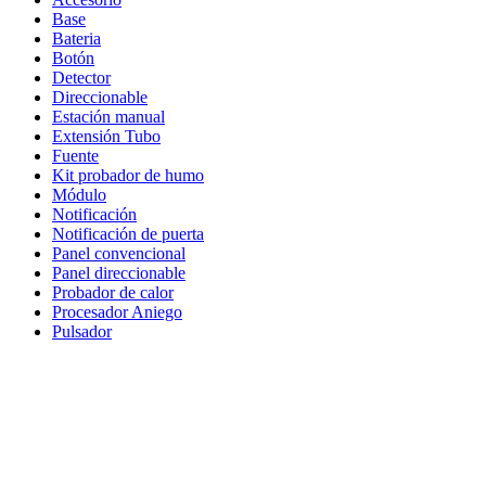
Base
Bateria
Botón
Detector
Direccionable
Estación manual
Extensión Tubo
Fuente
Kit probador de humo
Módulo
Notificación
Notificación de puerta
Panel convencional
Panel direccionable
Probador de calor
Procesador Aniego
Pulsador