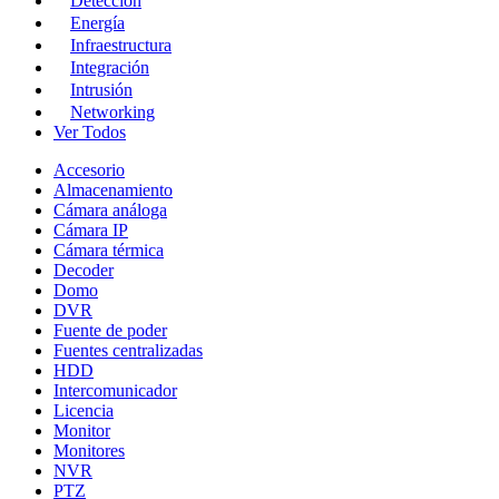
Detección
Energía
Infraestructura
Integración
Intrusión
Networking
Ver Todos
Accesorio
Almacenamiento
Cámara análoga
Cámara IP
Cámara térmica
Decoder
Domo
DVR
Fuente de poder
Fuentes centralizadas
HDD
Intercomunicador
Licencia
Monitor
Monitores
NVR
PTZ