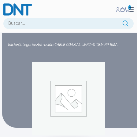
0
Buscar:
Inicio
Categorías
Intrusión
CABLE COAXIAL LMR240 1.8M RP-SMA