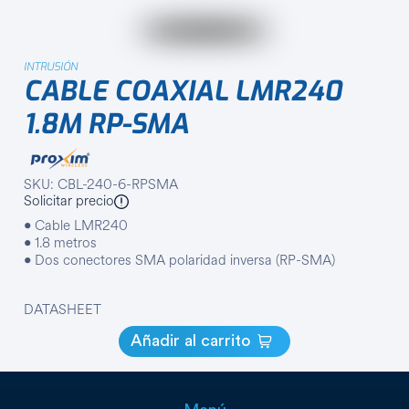
INTRUSIÓN
CABLE COAXIAL LMR240
1.8M RP-SMA
SKU: CBL-240-6-RPSMA
Solicitar precio
• Cable LMR240
• 1.8 metros
• Dos conectores SMA polaridad inversa (RP-SMA)
DATASHEET
Añadir al carrito