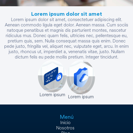
Lorem ipsum dolor sit amet
Lorem ipsum dolor sit amet, consectetuer adipiscing elit.
Aenean commodo ligula eget dolor. Aenean massa. Cum sociis
natoque penatibus et magnis dis parturient montes, nascetur
ridiculus mus. Donec quam felis, ultricies nec, pellentesque eu,
pretium quis, sem. Nulla consequat massa quis enim. Donec
pede justo, fringilla vel, aliquet nec, vulputate eget, arcu. In enim
justo, rhoncus ut, imperdiet a, venenatis vitae, justo. Nullam
dictum felis eu pede mollis pretium. Integer tincidunt.
Lorem ipsum
Lorem ipsum
Menú
Inicio
Nosotros