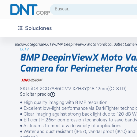
Buscar:
Soluciones
CCTV
Accesorio
Inicio
Categorías
CCTV
8MP DeepinViewX Moto Varifocal Bullet Camera f
CCTV
Acceso
Almacenamiento
8MP DeepinViewX Moto Vari
Audio
Cámara análoga
Camera for Perimeter Prote
Centro de control
Cámara IP
Detección
Cámara térmica
SKU: iDS-2CD7A86G2/V-XZHSY(2.8-12mm)(O-STD)
Solicitar precio
Energía
Decoder
• High quality imaging with 8 MP resolution
• Excellent low-light performance via DarkFighter technol
Infraestructura
Domo
• Clear imaging against strong back light due to 120 dB
• Efficient H.265+ compression technology to save band
Integración
DVR
• 5 streams to meet a wide variety of applications
• Water and dust resistant (IP67), vandal proof (IK10) an
Intrusión
Fuente de poder