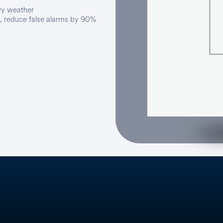
owy weather
n, reduce false alarms by 90%
Ver todo