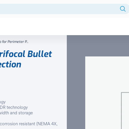
Fuentes centralizadas
or Perimeter P...
HDD
focal Bullet
Intercomunicador
ction
Licencia
Monitor
Monitores
ogy
NVR
 WDR technology
width and storage
PTZ
d corrosion resistant (NEMA 4X,
Reles