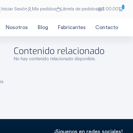
0
Iniciar Sesión
Mis pedidos
Libreta de pedidos
$ 00.00
Nosotros
Blog
Fabricantes
Contacto
Contenido relacionado
No hay contenido relacionado disponible.
es
¡Siguenos en redes sociales!