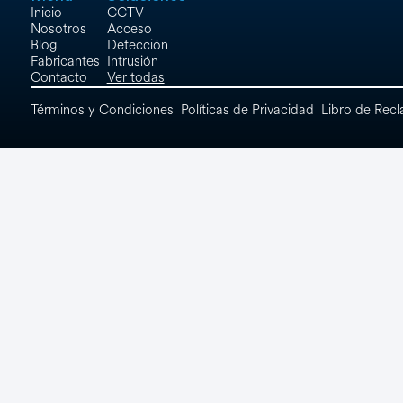
Inicio
CCTV
Networking
Nosotros
Acceso
Blog
Detección
Ver Todos
Fabricantes
Intrusión
Contacto
Ver todas
Términos y Condiciones
Políticas de Privacidad
Libro de Rec