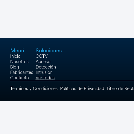
Networking
Ver Todos
Menú
Soluciones
Inicio
CCTV
Nosotros
Acceso
Blog
Detección
Fabricantes
Intrusión
Contacto
Ver todas
Términos y Condiciones
Políticas de Privacidad
Libro de Rec