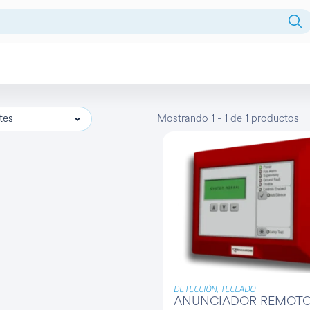
Fuentes centralizadas
tes
Mostrando 1 - 1 de 1 productos
HDD
Intercomunicador
Licencia
Monitor
Monitores
NVR
PTZ
DETECCIÓN, TECLADO
ANUNCIADOR REMOT
Reles