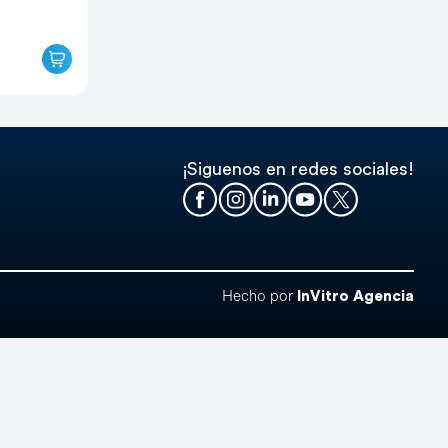
Añadir
“ANUNCIADOR
REMOTO”
al
carrito
¡Siguenos en redes sociales!
Hecho por
InVitro Agencia