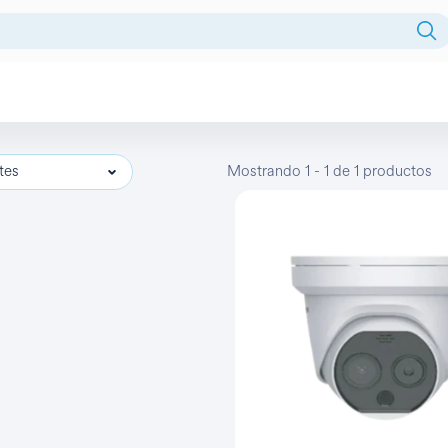
Fuentes centralizadas
tes
Mostrando 1 - 1 de 1 productos
HDD
Intercomunicador
Licencia
Monitor
Monitores
NVR
PTZ
Reles