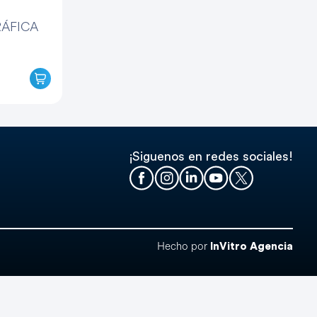
ÁFICA
Añadir
“DOMO
2
MP
TERMOGRÁFICA
HASTA
2.5
¡Siguenos en redes sociales!
M”
al
carrito
Hecho por
InVitro Agencia