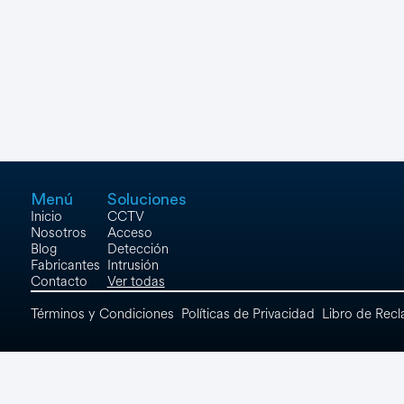
Networking
Ver Todos
Menú
Soluciones
Inicio
CCTV
Nosotros
Acceso
Blog
Detección
Fabricantes
Intrusión
Contacto
Ver todas
Términos y Condiciones
Políticas de Privacidad
Libro de Rec